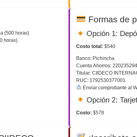
Formas de 
Opción 1: Depós
a (500 horas)
0 horas)
Costo total:
$540
Banco: Pichincha
Cuenta Ahorros: 22023529
Titular: CIIDECO INTERN
RUC: 1792530377001
Enviar comprobante al 
Opción 2: Tarje
Costo:
$578