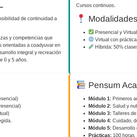
L
Cursos continuos.
Modalidade
sibilidad de continuidad a
Presencial y Virtua
ezas y competencias que
Virtual con prácticas
s orientadas a coadyuvar en
Híbrida: 50% clases
sarrollo integral y recreación
e 0 y 5 años.
Pensum Aca
sencial)
Módulo 1:
Primeros au
resencial)
Módulo 2:
Salud y nutr
tual)
Módulo 3:
Talleres de a
egida.
Módulo 4:
Cuidado, des
Módulo 5:
Desarrollo 
Prácticas:
100 horas