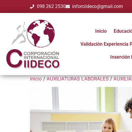
098 262 2530
inforciideco@gmail.com
Inicio
Educaci
Validación Experiencia 
Inserción 
Inicio
/
AUXILIATURAS LABORALES
/
AUXILI