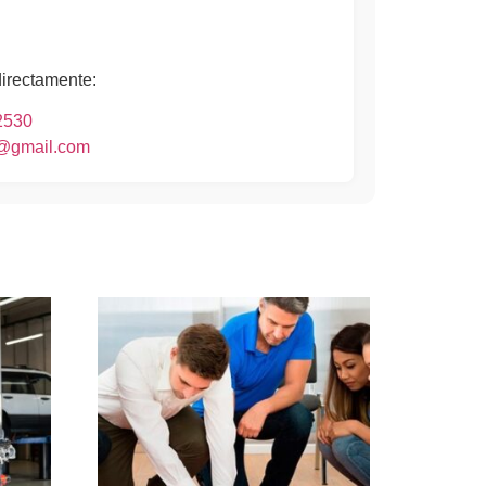
directamente:
2530
o@gmail.com