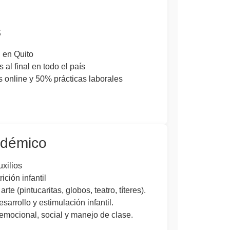
s
l en Quito
 al final en todo el país
 online y 50% prácticas laborales
démico
xilios
ición infantil
rte (pintucaritas, globos, teatro, títeres).
arrollo y estimulación infantil.
emocional, social y manejo de clase.