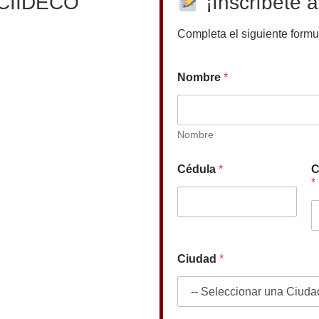
l CIIDECO
¡Inscríbete a
Completa el siguiente formul
Nombre
*
Nombre
Cédula
*
C
*
Ciudad
*