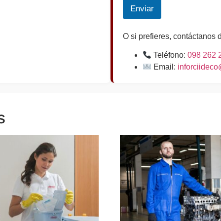
Enviar
O si prefieres, contáctanos 
Teléfono:
098 262 
Email:
inforciidec
s