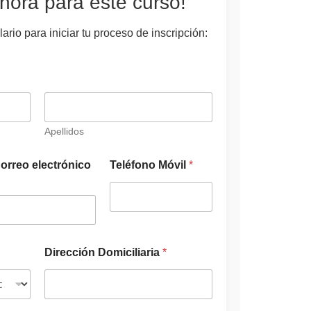
hora para este curso!
ario para iniciar tu proceso de inscripción:
Apellidos
*
orreo electrónico
Teléfono Móvil
*
*
e
l
e
c
t
r
Dirección Domiciliaria
*
ó
n
i
c