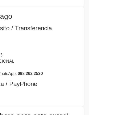
pago
ito / Transferencia
43
ACIONAL
WhatsApp:
098 262 2530
ta / PayPhone