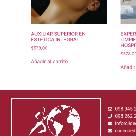
AUXILIAR SUPERIOR EN
EXPER
ESTÉTICA INTEGRAL
LIMPI
HOSPI
$
578,00
$
578,0
Añadir al carrito
Añadir 
098 945 
098 262 
inforcii
ciidecoe