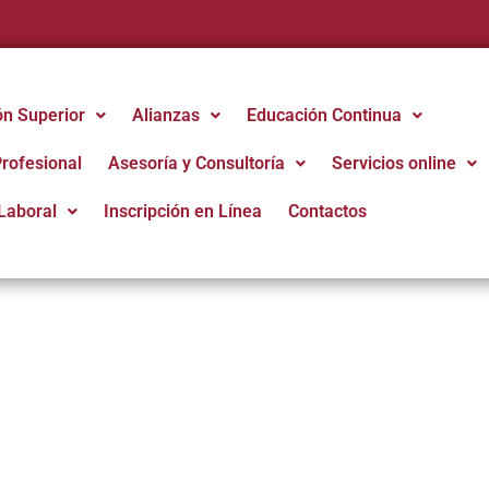
ón Superior
Alianzas
Educación Continua
Profesional
Asesoría y Consultoría
Servicios online
Laboral
Inscripción en Línea
Contactos
ación Inicial
egral forma profesionales
a piel, el cuerpo y la imagen