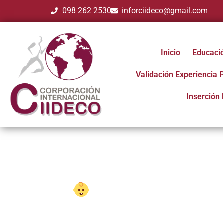
098 262 2530
inforciideco@gmail.com
Inicio
Educaci
Validación Experiencia 
Inserción 
Tecnología en Educ
La carrera de Técnico en Estética Int
especializados en el cuidado estético de l