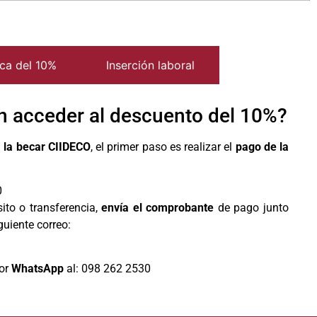
eca del 10%
Inserción laboral
n acceder al descuento del 10%?
a la becar CIIDECO
, el primer paso es realizar el
pago de la
0
ito o transferencia,
envía el comprobante
de pago junto
guiente correo:
por
WhatsApp
al:
098 262 2530