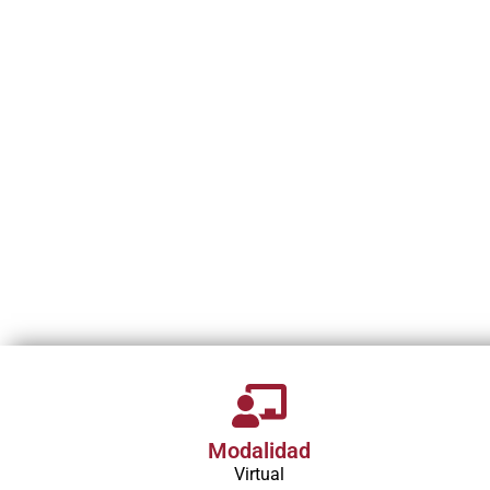
personal. A través de un enfoque integra
masofilaxia y técnicas dermoestéticas,
conocimientos científicos, técnicos y hum
estéticos seguros, eficaces y personalizados.
Esta formación responde a las necesidade
crecimiento, donde la salud estética y el 
mano.
Modalidad
Virtual