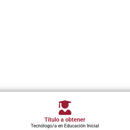
l que combina cosmetología,
 los estudiantes adquieren
anos para brindar servicios
s de un sector en constante
bienestar emocional van de la
Título a obtener
Tecnólogo/a en Educación Inicial