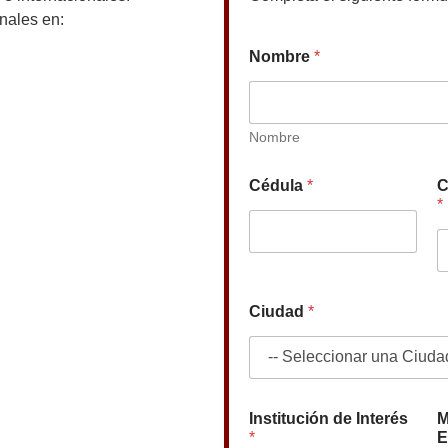
nales en:
Nombre
*
Nombre
Cédula
*
C
*
Ciudad
*
Institución de Interés
M
*
E