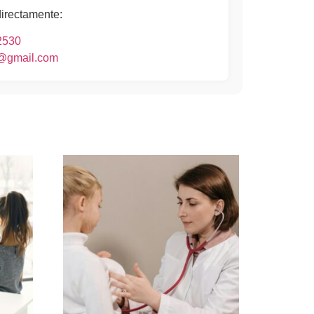
directamente:
2530
o@gmail.com