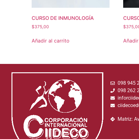
CURSO DE INMUNOLOGÍA
CURSO
$
375,00
$
375,0
Añadir al carrito
Añadir 
098 945 
098 262 
inforcii
ciidecoe
Matriz: A