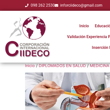
098 262 2530
inforciideco@gmail.com
Inicio
Educaci
Validación Experiencia 
Inserción 
Inicio
/
DIPLOMADOS EN SALUD
/
MEDICINA