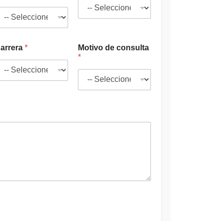
o
r
r
e
o
arrera
*
Motivo de consulta
*