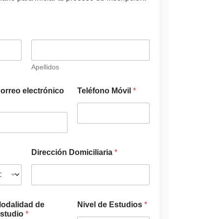
Apellidos
c
orreo electrónico
Teléfono Móvil
*
o
n
s
u
l
t
a
Dirección Domiciliaria
*
C
é
d
u
l
a
odalidad de
Nivel de Estudios
*
C
studio
*