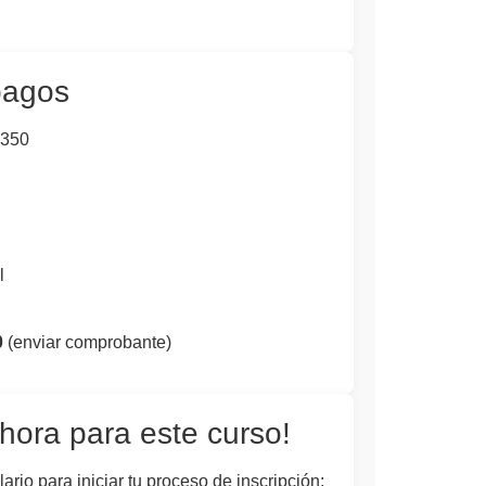
pagos
350
l
0
(enviar comprobante)
hora para este curso!
ario para iniciar tu proceso de inscripción: