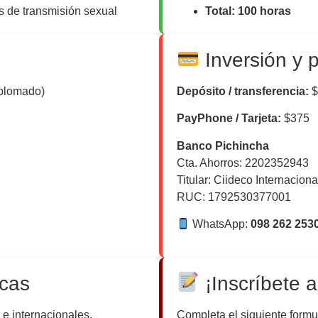
 de transmisión sexual
Total: 100 horas
Inversión y 
iplomado)
Depósito / transferencia:
$
PayPhone / Tarjeta:
$375
Banco Pichincha
Cta. Ahorros: 2202352943
Titular: Ciideco Internaciona
RUC: 1792530377001
WhatsApp:
098 262 253
ecas
¡Inscríbete a
 e internacionales.
Completa el siguiente formul