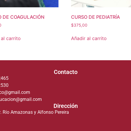
 DE COAGULACIÓN
CURSO DE PEDIATRÍA
0
$
375,00
al carrito
Añadir al carrito
Contacto
2465
2530
deco@gmail.com
ducacion@gmail.com
Dirección
v. Río Amazonas y Alfonso Pereira