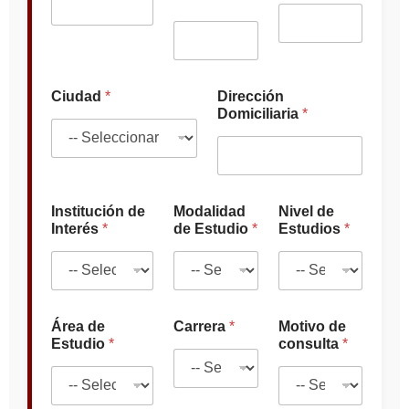
u
d
i
o
*
D
Ciudad
*
Dirección
o
Domiciliaria
*
m
i
c
i
l
i
Institución de
Modalidad
Nivel de
a
Interés
*
de Estudio
*
Estudios
*
r
i
a
Área de
Carrera
*
Motivo de
Estudio
*
consulta
*