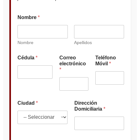
Nombre
*
Nombre
Apellidos
M
Cédula
*
Correo
Teléfono
ó
electrónico
Móvil
*
v
*
i
l
*
*
Ciudad
*
Dirección
Domiciliaria
*