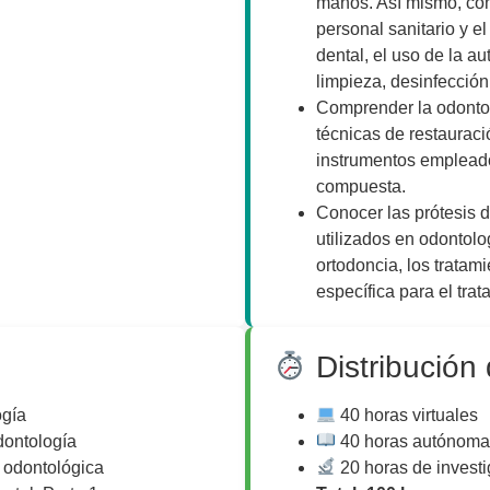
manos. Así mismo, con
personal sanitario y el
dental, el uso de la au
limpieza, desinfección 
Comprender la odontol
técnicas de restauració
instrumentos empleado
compuesta.
Conocer las prótesis 
utilizados en odontolo
ortodoncia, los tratam
específica para el tra
Distribución
gía
40 horas virtuales
dontología
40 horas autónoma
 odontológica
20 horas de invest