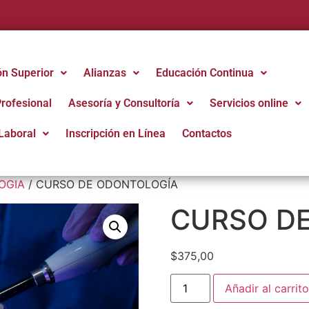
ón Superior
Alianzas
Educación Continua
Profesional
Asesoría y Consultoría
Servicios online
Laboral
Inscripción en Línea
Contactos
OGIA
/ CURSO DE ODONTOLOGÍA
CURSO D
$
375,00
Añadir al carrito