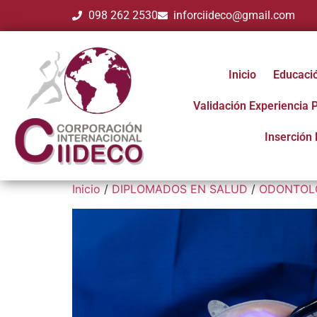
098 262 2530
inforciideco@gmail.com
Inicio
Educaci
Validación Experiencia 
Inserción 
Inicio
/
DIPLOMADOS EN SALUD
/
ODONTOL