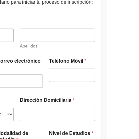
ario para iniciar tu proceso de inscripción:
Apellidos
*
orreo electrónico
Teléfono Móvil
*
*
C
a
r
r
e
r
Dirección Domiciliaria
*
a
odalidad de
Nivel de Estudios
*