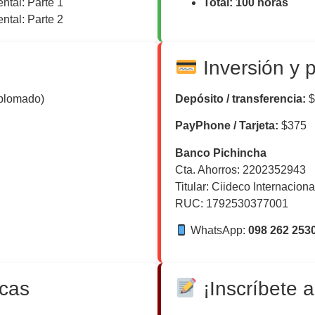
ntal: Parte 1
Total: 100 horas
ntal: Parte 2
Inversión y 
iplomado)
Depósito / transferencia:
$
PayPhone / Tarjeta:
$375
Banco Pichincha
Cta. Ahorros: 2202352943
Titular: Ciideco Internaciona
RUC: 1792530377001
WhatsApp:
098 262 253
ecas
¡Inscríbete a