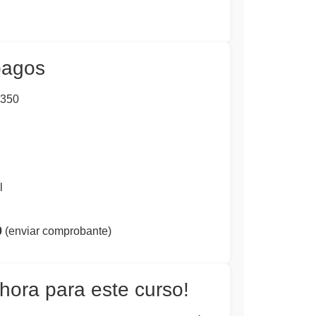
pagos
350
l
0
(enviar comprobante)
hora para este curso!