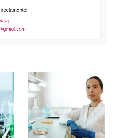
directamente:
2530
o@gmail.com