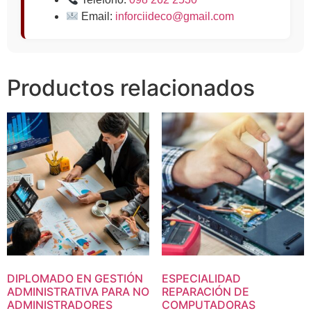
Email:
inforciideco@gmail.com
Productos relacionados
DIPLOMADO EN GESTIÓN
ESPECIALIDAD
ADMINISTRATIVA PARA NO
REPARACIÓN DE
ADMINISTRADORES
COMPUTADORAS