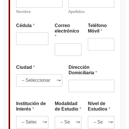
Nombre
Apellidos
C
Cédula
*
Correo
Teléfono
i
electrónico
Móvil
*
u
*
d
a
d
M
ó
v
Ciudad
*
Dirección
i
Domiciliaria
*
l
d
e
Institución de
Modalidad
Nivel de
Interés
*
de Estudio
*
Estudios
*