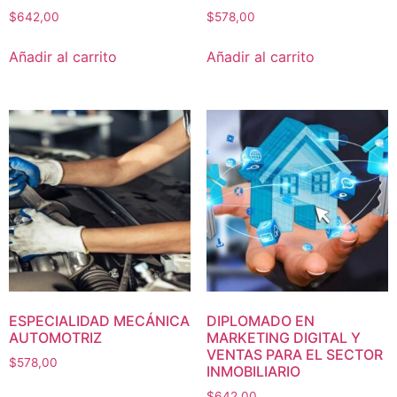
$
642,00
$
578,00
Añadir al carrito
Añadir al carrito
ESPECIALIDAD MECÁNICA
DIPLOMADO EN
AUTOMOTRIZ
MARKETING DIGITAL Y
VENTAS PARA EL SECTOR
$
578,00
INMOBILIARIO
$
642,00