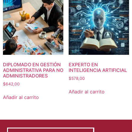
DIPLOMADO EN GESTIÓN
EXPERTO EN
ADMINISTRATIVA PARA NO
INTELIGENCIA ARTIFICIAL
ADMINISTRADORES
$
578,00
$
642,00
Añadir al carrito
Añadir al carrito