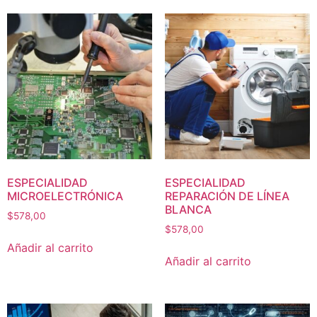
ESPECIALIDAD
ESPECIALIDAD
MICROELECTRÓNICA
REPARACIÓN DE LÍNEA
BLANCA
$
578,00
$
578,00
Añadir al carrito
Añadir al carrito