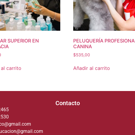
IAR SUPERIOR EN
PELUQUERÍA PROFESIONA
CIA
CANINA
0
$
535,00
al carrito
Añadir al carrito
Contacto
2465
2530
deco@gmail.com
ducacion@gmail.com