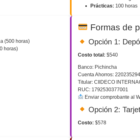
Prácticas:
100 horas
Formas de 
Opción 1: Depós
a (500 horas)
0 horas)
Costo total:
$540
Banco: Pichincha
Cuenta Ahorros: 22023529
Titular: CIIDECO INTERN
RUC: 1792530377001
Enviar comprobante al 
Opción 2: Tarje
Costo:
$578