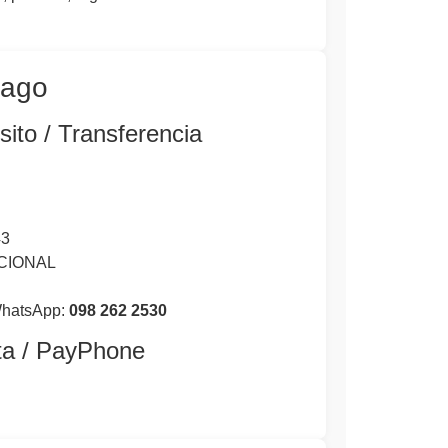
pago
ito / Transferencia
43
ACIONAL
WhatsApp:
098 262 2530
ta / PayPhone