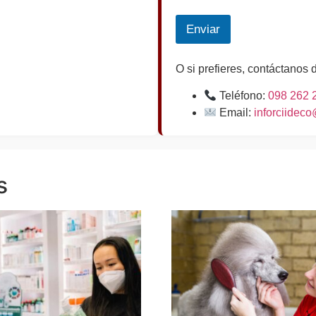
Enviar
O si prefieres, contáctanos 
Teléfono:
098 262 
Email:
inforciidec
s