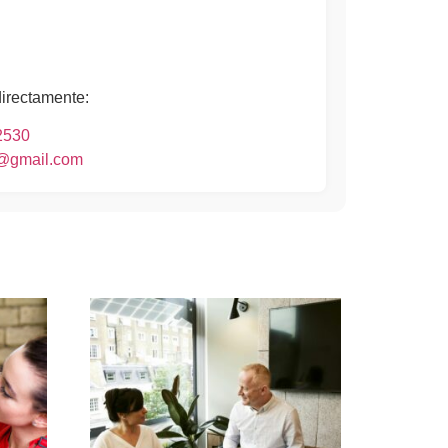
directamente:
2530
o@gmail.com