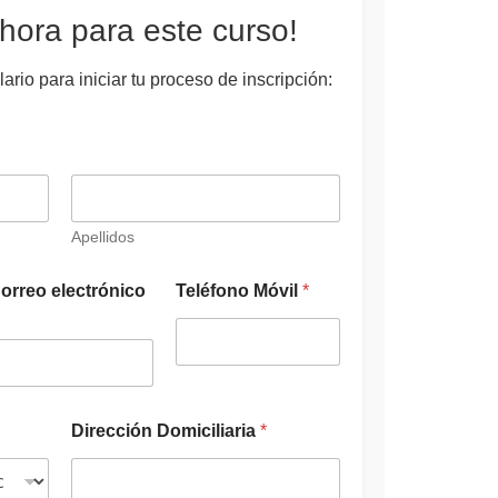
hora para este curso!
ario para iniciar tu proceso de inscripción:
Apellidos
E
orreo electrónico
Teléfono Móvil
*
s
t
u
d
i
o
E
Dirección Domiciliaria
*
s
t
u