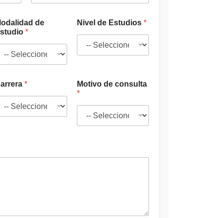
d
i
o
odalidad de
Nivel de Estudios
*
I
studio
*
n
t
e
r
é
arrera
*
Motivo de consulta
s
*