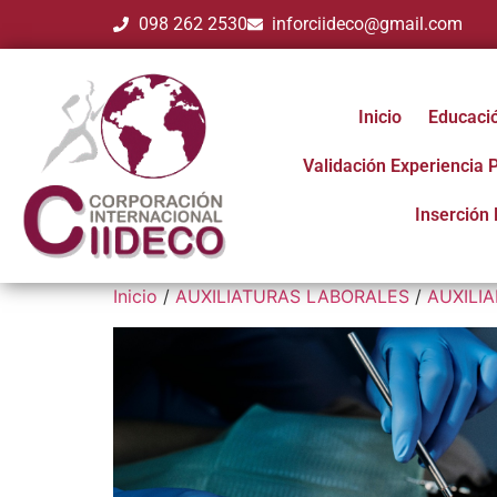
098 262 2530
inforciideco@gmail.com
Inicio
Educaci
Validación Experiencia 
Inserción 
Inicio
/
AUXILIATURAS LABORALES
/
AUXILI