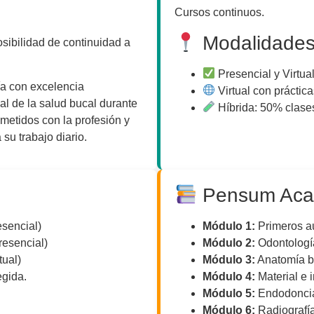
Cursos continuos.
Modalidade
sibilidad de continuidad a
Presencial y Virtua
a con excelencia
Virtual con prácticas
al de la salud bucal durante
Híbrida: 50% clases
ometidos con la profesión y
su trabajo diario.
Pensum Aca
sencial)
Módulo 1:
Primeros au
resencial)
Módulo 2:
Odontologí
tual)
Módulo 3:
Anatomía b
egida.
Módulo 4:
Material e 
Módulo 5:
Endodoncia,
Módulo 6:
Radiografía