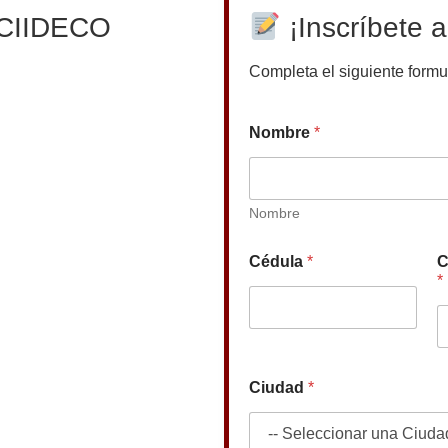
l CIIDECO
¡Inscríbete a
Completa el siguiente formul
Nombre
*
Nombre
Cédula
*
C
*
Ciudad
*