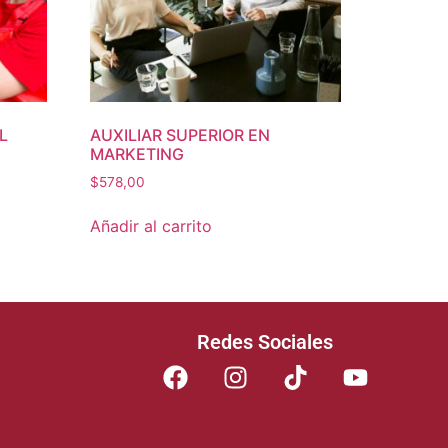
L
AUXILIAR SUPERIOR EN
MARKETING
$
578,00
Añadir al carrito
Redes Sociales