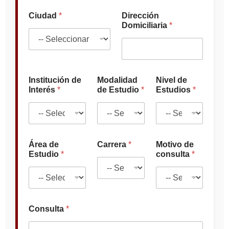
c
i
Ciudad
*
Dirección
ó
Domiciliaria
*
n
*
E
s
t
u
Institución de
Modalidad
Nivel de
d
Interés
*
de Estudio
*
Estudios
*
i
o
Área de
Carrera
*
Motivo de
Estudio
*
consulta
*
Consulta
*