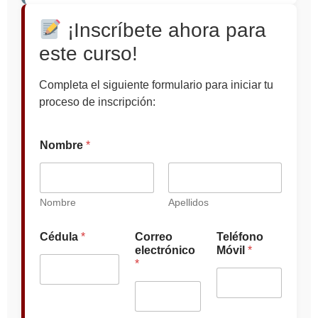
¡Inscríbete ahora para
este curso!
Completa el siguiente formulario para iniciar tu
proceso de inscripción:
Nombre
*
Nombre
Apellidos
I
Cédula
*
Correo
Teléfono
n
electrónico
Móvil
*
s
*
t
i
t
u