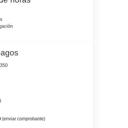
s
igación
pagos
350
l
0
(enviar comprobante)