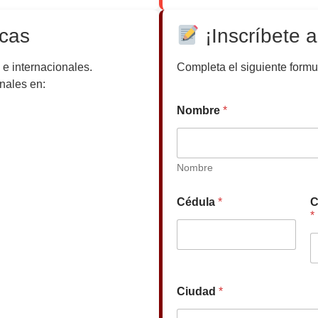
ecas
¡Inscríbete a
 e internacionales.
Completa el siguiente formul
nales en:
Nombre
*
Nombre
I
Cédula
*
C
n
*
t
e
r
é
s
C
Ciudad
*
é
d