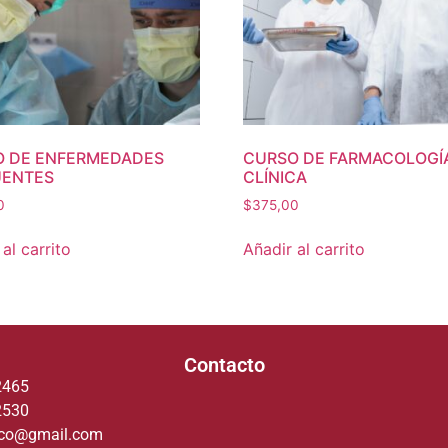
 DE ENFERMEDADES
CURSO DE FARMACOLOGÍ
UENTES
CLÍNICA
0
$
375,00
al carrito
Añadir al carrito
Contacto
2465
2530
deco@gmail.com