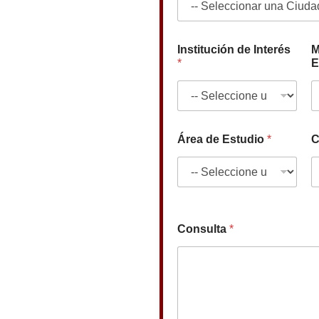
u
l
a
N
Institución de Interés
M
o
*
E
m
b
r
e
Área de Estudio
*
C
Consulta
*