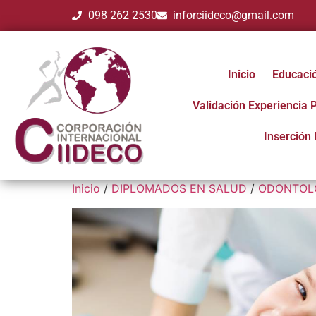
098 262 2530
inforciideco@gmail.com
Inicio
Educaci
Validación Experiencia 
Inserción 
Inicio
/
DIPLOMADOS EN SALUD
/
ODONTOL