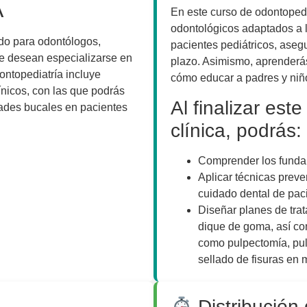
A
En este curso de odontopedi
odontológicos adaptados a l
ado para odontólogos,
pacientes pediátricos, aseg
ue desean especializarse en
plazo. Asimismo, aprenderás
dontopediatría incluye
cómo educar a padres y niño
ínicos, con las que podrás
Al finalizar est
dades bucales en pacientes
clínica, podrás:
Comprender los fundam
Aplicar técnicas preve
cuidado dental de paci
Diseñar planes de trat
dique de goma, así c
como pulpectomía, pul
sellado de fisuras en
Distribución