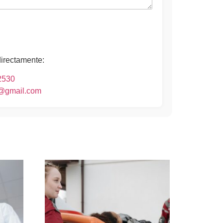
directamente:
2530
o@gmail.com