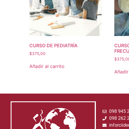
CURSO DE PEDIATRÍA
CURSO
FREC
$
375,00
$
375,0
Añadir al carrito
Añadir 
098 945 
098 262 
inforcii