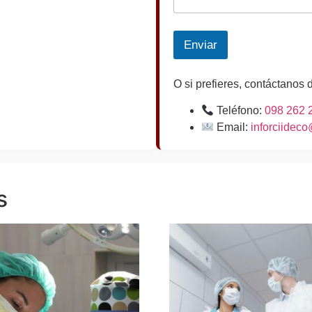
Enviar
O si prefieres, contáctanos 
Teléfono:
098 262 
Email:
inforciidec
s