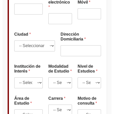
electrónico
Móvil
*
M
*
o
d
a
l
i
d
Ciudad
*
Dirección
a
Domiciliaria
*
d
d
e
Institución de
Modalidad
Nivel de
Interés
*
de Estudio
*
Estudios
*
Área de
Carrera
*
Motivo de
Estudio
*
consulta
*